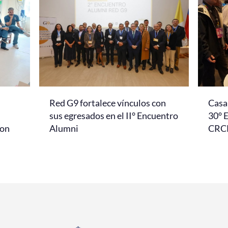
Red G9 fortalece vínculos con
Casa 
l
sus egresados en el II° Encuentro
30° 
con
Alumni
CRC