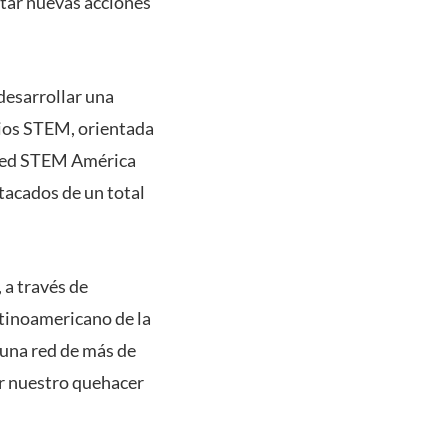
ctar nuevas acciones
desarrollar una
rios STEM, orientada
a Red STEM América
stacados de un total
 a través de
atinoamericano de la
una red de más de
r nuestro quehacer