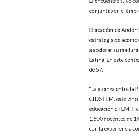
El encuentro tuvo co
conjuntas en el ámbi
El académico Andoni 
estrategia de acompa
a acelerar su madura
Latina. En este conte
de 57.
“La alianza entre la
CIDSTEM, este víncul
educación STEM. Hem
1.500 docentes de 14
con la experiencia c