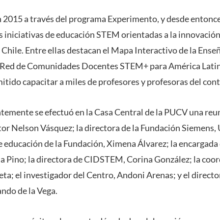
 en 2015 a través del programa Experimento, y desde entonc
s iniciativas de educación STEM orientadas a la innovación 
e Chile. Entre ellas destacan el Mapa Interactivo de la Ens
a Red de Comunidades Docentes STEM+ para América Latin
itido capacitar a miles de profesores y profesoras del con
ntemente se efectuó en la Casa Central de la PUCV una reun
tor Nelson Vásquez; la directora de la Fundación Siemens, 
e educación de la Fundación, Ximena Álvarez; la encargad
la Pino; la directora de CIDSTEM, Corina González; la coo
ta; el investigador del Centro, Andoni Arenas; y el direct
ando de la Vega.