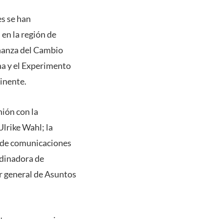
es se han
en la región de
eñanza del Cambio
a y el Experimento
tinente.
ión con la
Ulrike Wahl; la
a de comunicaciones
rdinadora de
or general de Asuntos