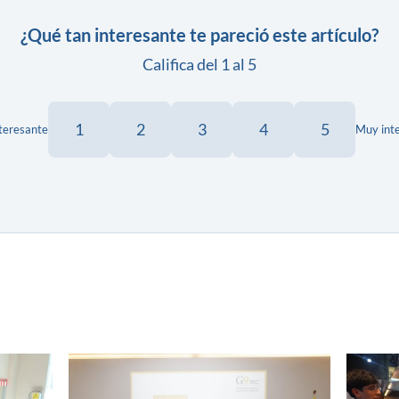
¿Qué tan interesante te pareció este artículo?
Califica del 1 al 5
1
2
3
4
5
teresante
Muy int