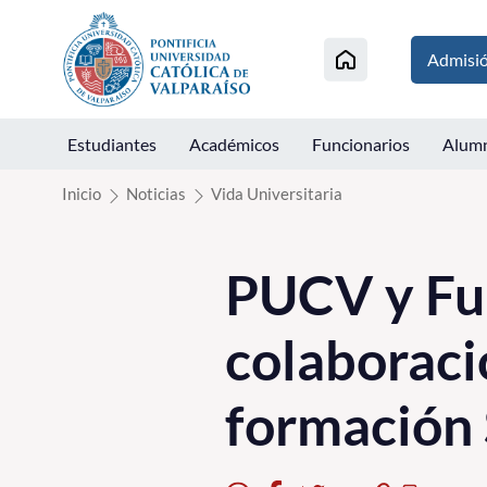
Click acá para ir directamente al contenido
Admisi
Estudiantes
Académicos
Funcionarios
Alum
Inicio
Noticias
Vida Universitaria
PUCV y Fu
colaboraci
formación