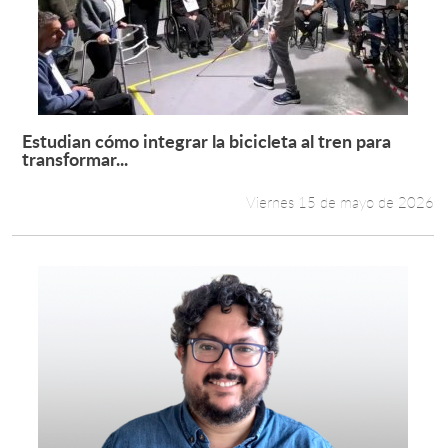
Estudiantes
Académicos
Funcionarios
Estudian cómo integrar la bicicleta al tren para
Leer más +
transformar...
Alumni
Viernes 15 de mayo de 2026
English