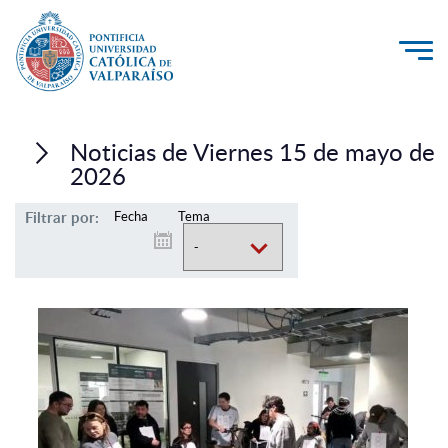
La Universidad
Noticias de Viernes 15 de mayo de
Investigación, Creación e Innovación
2026
PUCV Internacional
Filtrar por:
Fecha
Tema
Vinculación con el Medio
Admisión
Pregrado
Postgrado
Formación Continua