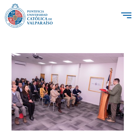
La Universidad
Investigación, Creación e Innovación
PUCV Internacional
Vinculación con el Medio
Admisión
Pregrado
Postgrado
Formación Continua