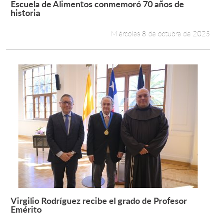
Escuela de Alimentos conmemoró 70 años de
Leer más +
historia
Estudiantes
Miércoles 8 de octubre de 2025
Académicos
Funcionarios
Alumni
English
Virgilio Rodríguez recibe el grado de Profesor
Leer más +
Emérito