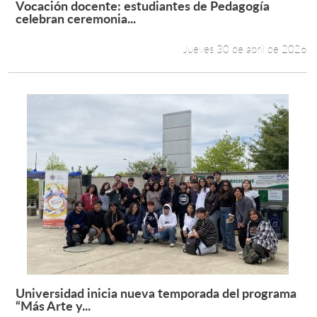
Vocación docente: estudiantes de Pedagogía
Leer más +
celebran ceremonia...
Estudiantes
Jueves 30 de abril de 2026
Académicos
Funcionarios
Alumni
English
Universidad inicia nueva temporada del programa
Leer más +
“Más Arte y...