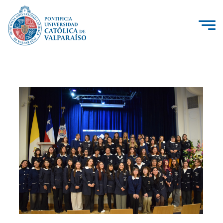
La Universidad
Investigación, Creación e Innovación
PUCV Internacional
Vinculación con el Medio
Admisión
Pregrado
Postgrado
Formación Continua