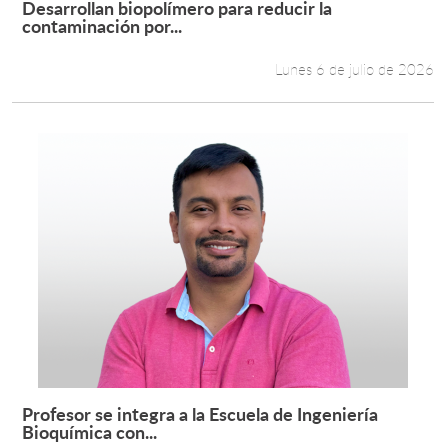
Desarrollan biopolímero para reducir la
Leer más +
contaminación por...
Estudiantes
Lunes 6 de julio de 2026
Académicos
Funcionarios
Alumni
English
Profesor se integra a la Escuela de Ingeniería
Leer más +
Bioquímica con...