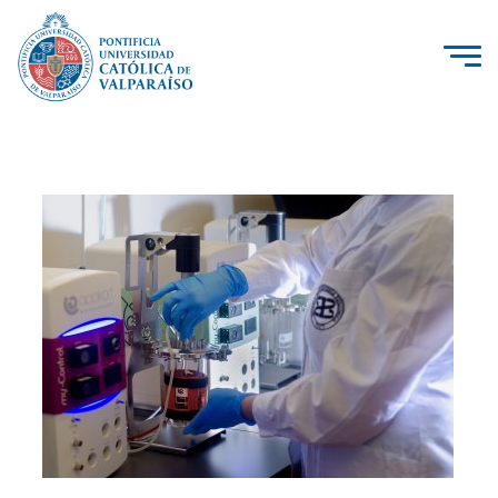
La Universidad
Investigación, Creación e Innovación
PUCV Internacional
Vinculación con el Medio
Admisión
Pregrado
Postgrado
Formación Continua