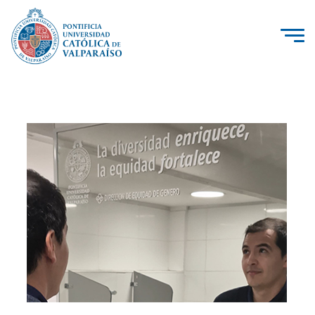
La Universidad
Investigación, Creación e Innovación
PUCV Internacional
Vinculación con el Medio
Admisión
Pregrado
Postgrado
Formación Continua