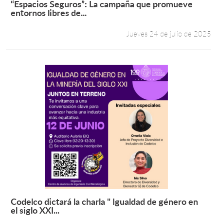
“Espacios Seguros”: La campaña que promueve
Leer más +
entornos libres de...
Estudiantes
Jueves 24 de julio de 2025
Académicos
Funcionarios
Alumni
English
Codelco dictará la charla " Igualdad de género en
Leer más +
el siglo XXI...