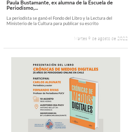
Paula Bustamante, ex alumna de la Escuela de
Leer más +
Periodismo,...
Estudiantes
La periodista se ganó el Fondo del Libro y la Lectura del
Ministerio de la Cultura para publicar su escrito
Académicos
Funcionarios
Martes 9 de agosto de 2022
Alumni
English