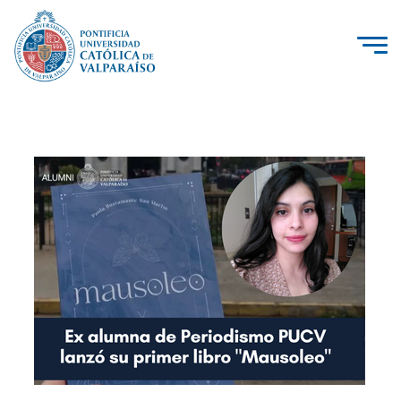
La Universidad
Investigación, Creación e Innovación
PUCV Internacional
Vinculación con el Medio
Admisión
Pregrado
Postgrado
Formación Continua