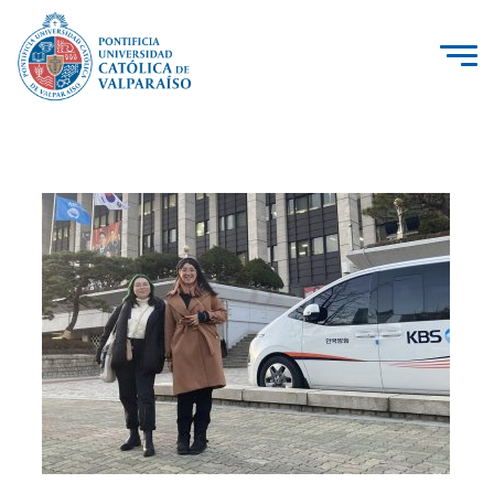
La Universidad
Investigación, Creación e Innovación
PUCV Internacional
Vinculación con el Medio
Admisión
Pregrado
Postgrado
Formación Continua