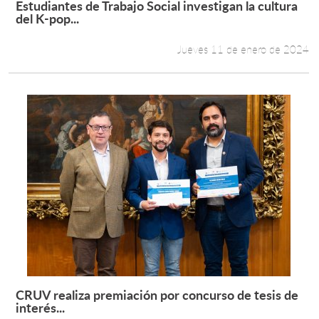
Estudiantes de Trabajo Social investigan la cultura
Leer más +
del K-pop...
Estudiantes
Jueves 11 de enero de 2024
Académicos
Funcionarios
Alumni
English
CRUV realiza premiación por concurso de tesis de
Leer más +
interés...