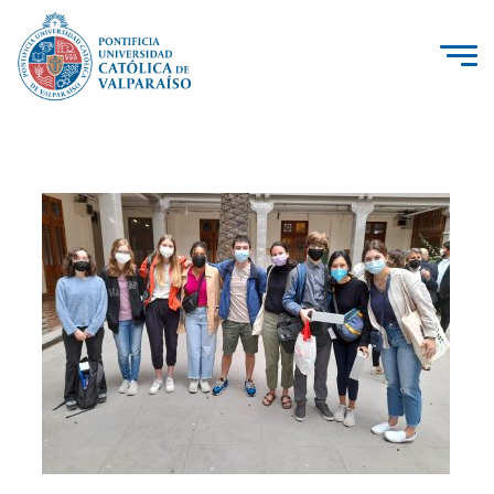
La Universidad
Investigación, Creación e Innovación
PUCV Internacional
Vinculación con el Medio
Admisión
Pregrado
Postgrado
Formación Continua