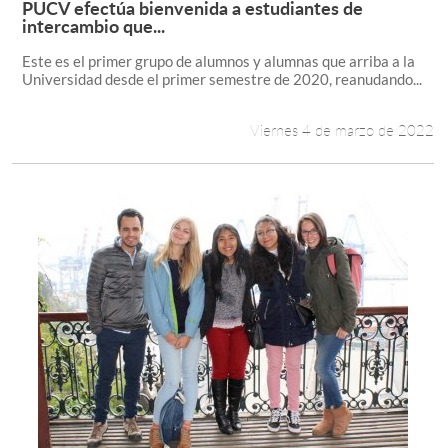
PUCV efectúa bienvenida a estudiantes de
Leer más +
intercambio que...
Estudiantes
Este es el primer grupo de alumnos y alumnas que arriba a la
Universidad desde el primer semestre de 2020, reanudando...
Académicos
Funcionarios
Viernes 4 de marzo de 2022
Alumni
English