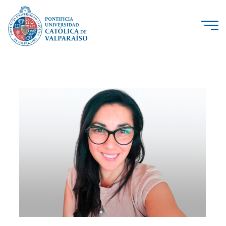
La Universidad
Investigación, Creación e Innovación
PUCV Internacional
Vinculación con el Medio
Admisión
Pregrado
Postgrado
Formación Continua