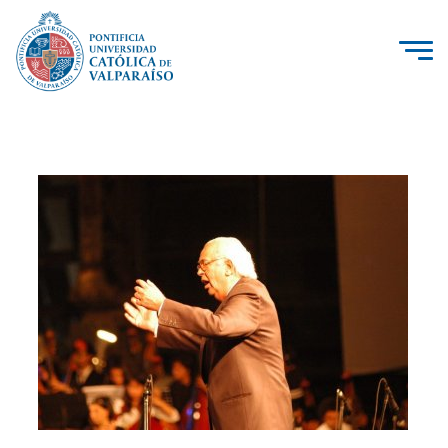
La Universidad
Investigación, Creación e Innovación
PUCV Internacional
Vinculación con el Medio
Admisión
Pregrado
Postgrado
Formación Continua