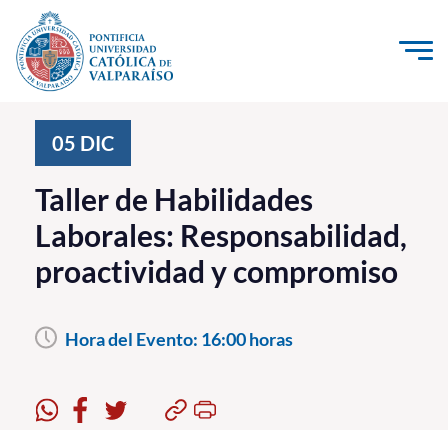
Click acá para ir directamente al contenido
La Universidad
05
DIC
Investigación, Creación e Innovación
Taller de Habilidades
PUCV Internacional
Laborales: Responsabilidad,
Vinculación con el Medio
proactividad y compromiso
Admisión
Hora del Evento:
16:00 horas
Pregrado
Postgrado
Formación Continua