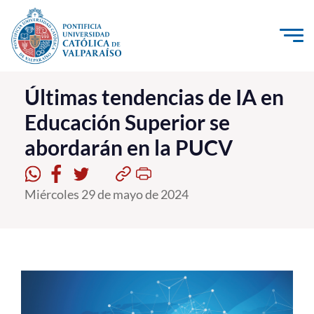
Click acá para ir directamente al contenido
La Universidad
Últimas tendencias de IA en
Educación Superior se
Investigación, Creación e Innovación
abordarán en la PUCV
PUCV Internacional
Vinculación con el Medio
Miércoles 29 de mayo de 2024
Admisión
Pregrado
Postgrado
Formación Continua