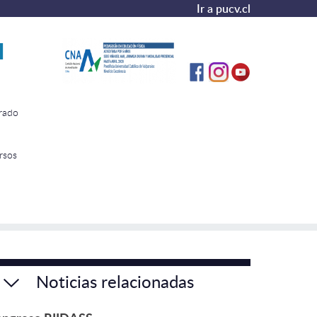
Ir a pucv.cl
N
rado
rsos
Noticias relacionadas