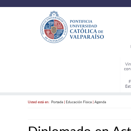
Vin
con
F
Est
Usted está en:
Portada
|
Educación Física
|
Agenda
Diplomado en Act