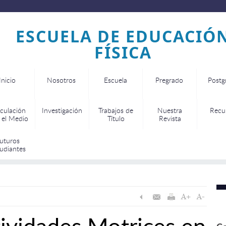
ESCUELA DE EDUCACIÓ
FÍSICA
Inicio
Nosotros
Escuela
Pregrado
Postg
culación
Investigación
Trabajos de
Nuestra
Recu
 el Medio
Título
Revista
uturos
udiantes
ividades Motrices en