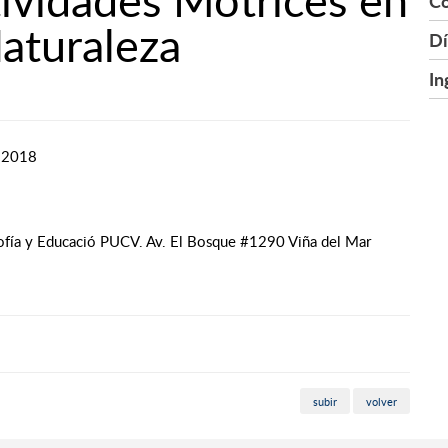
Co
aturaleza
Dí
In
e 2018
sofía y Educació PUCV. Av. El Bosque #1290 Viña del Mar
subir
volver