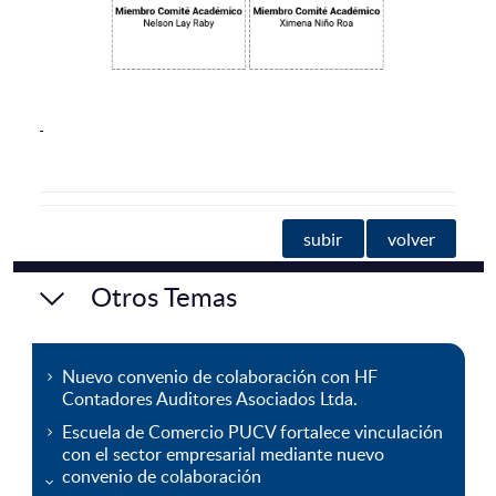
subir
volver
Otros Temas
Nuevo convenio de colaboración con HF
Contadores Auditores Asociados Ltda.
Escuela de Comercio PUCV fortalece vinculación
con el sector empresarial mediante nuevo
convenio de colaboración