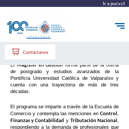
Ir a pucv.cl
Postgrados
Quiénes somos
Contáctanos
Vinculación con el Medio
Magíster en Gestión
El
forma parte de la oferta
de postgrado y estudios avanzados de la
Formación Continua
Pontificia Universidad Católica de Valparaíso y
cuenta con una trayectoria de más de tres
Postgrados
décadas.
Admisión
El programa se imparte a través de la Escuela de
Control
Comercio y contempla las menciones en
,
Finanzas y Contabilidad
Tributación Nacional
y
,
ALUMNI
respondiendo a la demanda de profesionales que