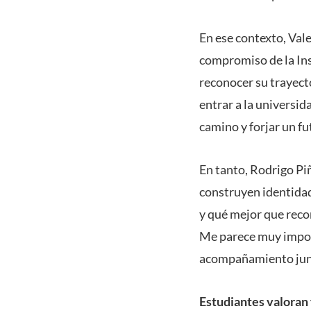
En ese contexto, Vale
compromiso de la Ins
reconocer su trayect
entrar a la universid
camino y forjar un fu
En tanto, Rodrigo Pi
construyen identidad
y qué mejor que recon
Me parece muy import
acompañamiento junto
Estudiantes valora