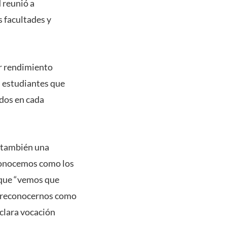
 reunió a
s facultades y
or rendimiento
os estudiantes que
ados en cada
 también una
econocemos como los
 que “vemos que
do reconocernos como
 clara vocación