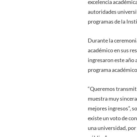
excelencia académica
autoridades universit
programas de la Inst
Durante la ceremonia
académico en sus resp
ingresaron este año 
programa académico
“Queremos transmiti
muestra muy sincera 
mejores ingresos”, s
existe un voto de co
una universidad, por 