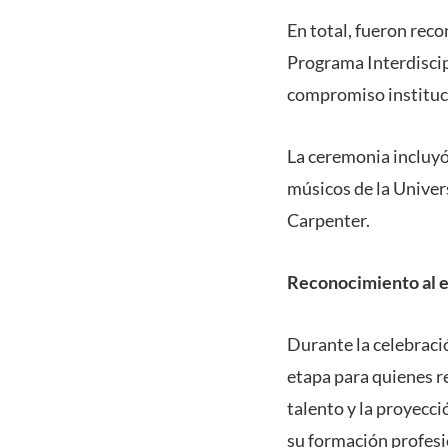
En total, fueron reco
Programa Interdiscip
compromiso institucio
La ceremonia incluyó
músicos de la Univer
Carpenter.
Reconocimiento al es
Durante la celebraci
etapa para quienes r
talento y la proyecci
su formación profesi