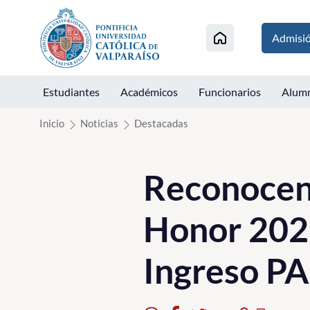
Click acá para ir directamente al contenido
Admisi
Estudiantes
Académicos
Funcionarios
Alum
Inicio
Noticias
Destacadas
Reconocen 
Honor 2025
Ingreso P