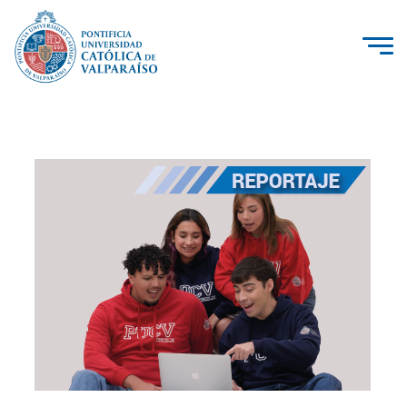
La Universidad
Investigación, Creación e Innovación
PUCV Internacional
Vinculación con el Medio
Admisión
Pregrado
Postgrado
Formación Continua