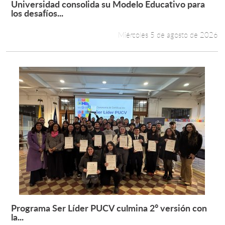
Universidad consolida su Modelo Educativo para
Leer más +
los desafíos...
Estudiantes
Miércoles 5 de agosto de 2026
Académicos
Funcionarios
Alumni
English
Programa Ser Líder PUCV culmina 2° versión con
Leer más +
la...