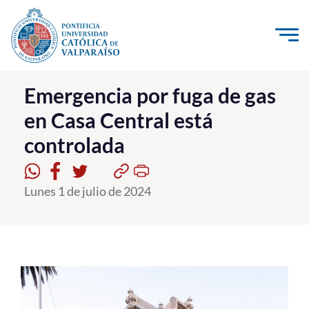
Click acá para ir directamente al contenido
La Universidad
Emergencia por fuga de gas
en Casa Central está
Investigación, Creación e Innovación
controlada
PUCV Internacional
Vinculación con el Medio
Lunes 1 de julio de 2024
Admisión
Pregrado
Postgrado
Formación Continua