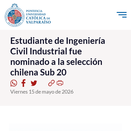
Click acá para ir directamente al contenido
La Universidad
Estudiante de Ingeniería
Civil Industrial fue
Investigación, Creación e Innovación
nominado a la selección
PUCV Internacional
chilena Sub 20
Vinculación con el Medio
Admisión
Viernes 15 de mayo de 2026
Pregrado
Postgrado
Formación Continua