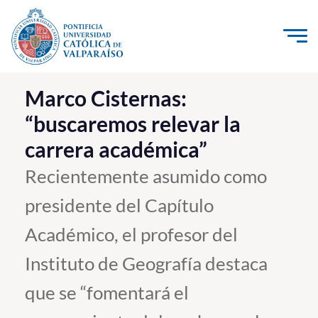
Click acá para ir directamente al contenido
La Universidad
Marco Cisternas:
“buscaremos relevar la
Investigación, Creación e Innovación
carrera académica”
PUCV Internacional
Vinculación con el Medio
Recientemente asumido como
presidente del Capítulo
Admisión
Académico, el profesor del
Pregrado
Instituto de Geografía destaca
Postgrado
que se “fomentará el
Formación Continua