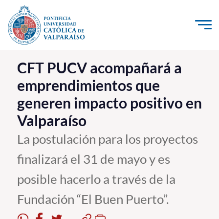
Click acá para ir directamente al contenido
La Universidad
CFT PUCV acompañará a
emprendimientos que
Investigación, Creación e Innovación
generen impacto positivo en
PUCV Internacional
Valparaíso
Vinculación con el Medio
La postulación para los proyectos
Admisión
finalizará el 31 de mayo y es
Pregrado
posible hacerlo a través de la
Postgrado
Fundación “El Buen Puerto”.
Formación Continua