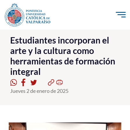
Click acá para ir directamente al contenido
La Universidad
Estudiantes incorporan el
arte y la cultura como
Investigación, Creación e Innovación
herramientas de formación
PUCV Internacional
integral
Vinculación con el Medio
Admisión
Jueves 2 de enero de 2025
Pregrado
Postgrado
Formación Continua