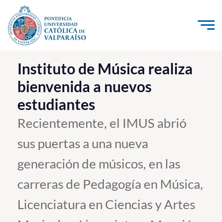
Click acá para ir directamente al contenido
La Universidad
Instituto de Música realiza
bienvenida a nuevos
Investigación, Creación e Innovación
estudiantes
PUCV Internacional
Vinculación con el Medio
Recientemente, el IMUS abrió
sus puertas a una nueva
Admisión
generación de músicos, en las
Pregrado
carreras de Pedagogía en Música,
Postgrado
Licenciatura en Ciencias y Artes
Formación Continua