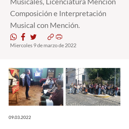
Musicales, Licenciatura Mención
Composición e Interpretación
Estudiantes
Musical con Mención.
Académicos
Funcionarios
Miercoles 9 de marzo de 2022
Alumni
English
09.03.2022