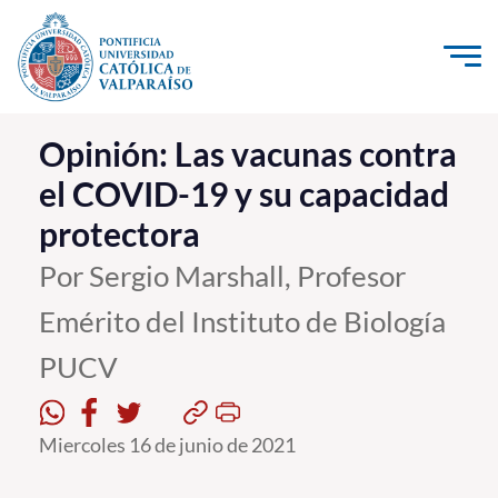
Click acá para ir directamente al contenido
La Universidad
Opinión: Las vacunas contra
el COVID-19 y su capacidad
Investigación, Creación e Innovación
protectora
PUCV Internacional
Vinculación con el Medio
Por Sergio Marshall, Profesor
Emérito del Instituto de Biología
Admisión
PUCV
Pregrado
Postgrado
Miercoles 16 de junio de 2021
Formación Continua