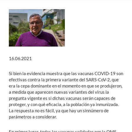
Estudiantes
Académicos
Funcionarios
Alumni
16.06.2021
Si bien la evidencia muestra que las vacunas COVID-19 son
English
efectivas contra la primera variante del SARS-CoV-2, que
era la cepa dominante en el momento en que se produjeron,
a medida que aparecen nuevas variantes del virus la
pregunta vigente es si dichas vacunas serán capaces de
proteger, y con qué eficacia, a la población ya inmunizada.
La respuesta no es fácil, ya que hay un sinnúmero de
parámetros a considerar.
En primer lugar, todas las vacunas validadas por la OMS,