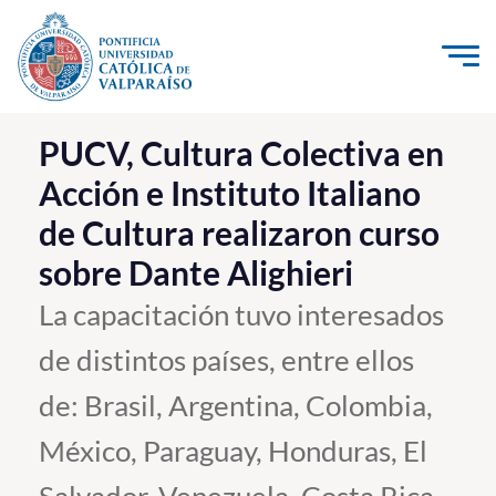
Click acá para ir directamente al contenido
La Universidad
PUCV, Cultura Colectiva en
Acción e Instituto Italiano
Investigación, Creación e Innovación
de Cultura realizaron curso
PUCV Internacional
sobre Dante Alighieri
Vinculación con el Medio
La capacitación tuvo interesados
Admisión
de distintos países, entre ellos
Pregrado
de: Brasil, Argentina, Colombia,
Postgrado
México, Paraguay, Honduras, El
Formación Continua