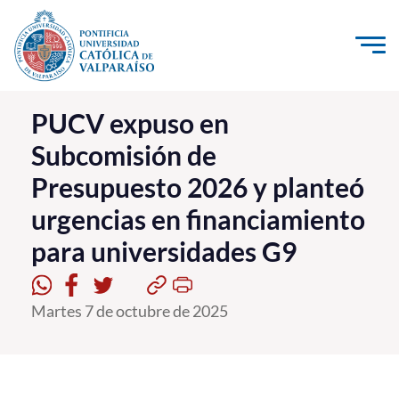
Click acá para ir directamente al contenido
La Universidad
PUCV expuso en
Subcomisión de
Investigación, Creación e Innovación
Presupuesto 2026 y planteó
PUCV Internacional
urgencias en financiamiento
Vinculación con el Medio
para universidades G9
Admisión
Martes 7 de octubre de 2025
Pregrado
Postgrado
Formación Continua