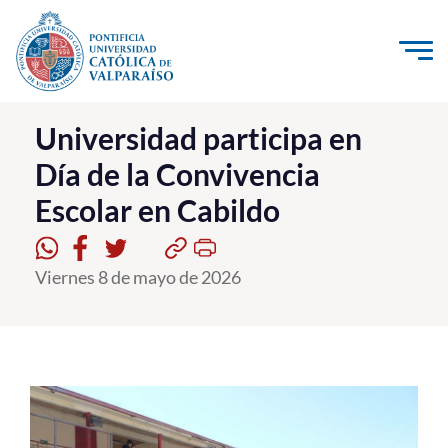
Click acá para ir directamente al contenido
La Universidad
Universidad participa en
Día de la Convivencia
Investigación, Creación e Innovación
Escolar en Cabildo
PUCV Internacional
Vinculación con el Medio
Viernes 8 de mayo de 2026
Admisión
Pregrado
Postgrado
Formación Continua