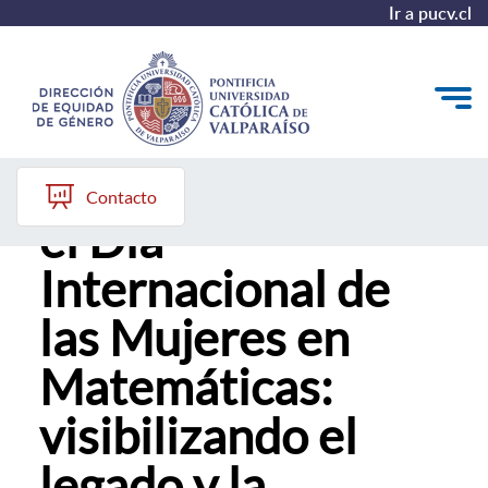
Ir a pucv.cl
PUCV conmemora
Quiénes somos
Contacto
el Día
Diagnóstico y Política
Internacional de
Plan de Acción
las Mujeres en
Modelo de Prevención
Matemáticas:
Repositorio
visibilizando el
Redes de Trabajo
legado y la