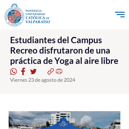
Click acá para ir directamente al contenido
La Universidad
Estudiantes del Campus
Recreo disfrutaron de una
Investigación, Creación e Innovación
práctica de Yoga al aire libre
PUCV Internacional
Vinculación con el Medio
Viernes 23 de agosto de 2024
Admisión
Pregrado
Postgrado
Formación Continua