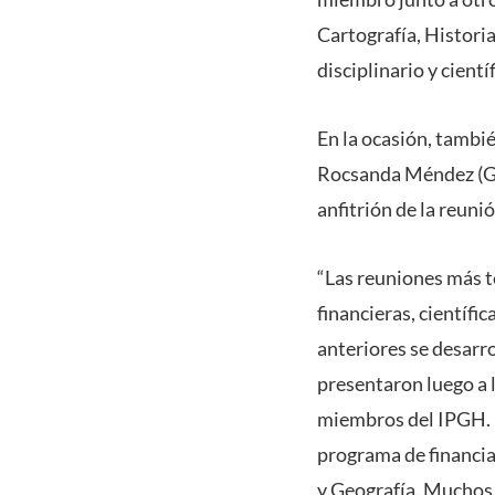
Cartografía, Historia,
disciplinario y cient
En la ocasión, tambié
Rocsanda Méndez (Gua
anfitrión de la reuni
“Las reuniones más t
financieras, científi
anteriores se desarr
presentaron luego a 
miembros del IPGH. E
programa de financiam
y Geografía. Muchos 