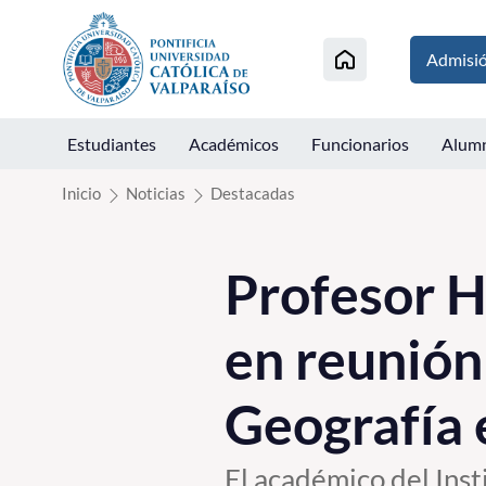
Click acá para ir directamente al contenido
Admisi
Estudiantes
Académicos
Funcionarios
Alum
Inicio
Noticias
Destacadas
Profesor 
en reunión
Geografía 
El académico del Ins