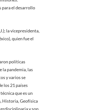
s para el desarrollo
.); la vicepresidenta,
ico), quien fue el
aron políticas
e la pandemia, las
os y varios se
e los 21 países
técnica que es un
, Historia, Geofísica
erdisciplinaria y son