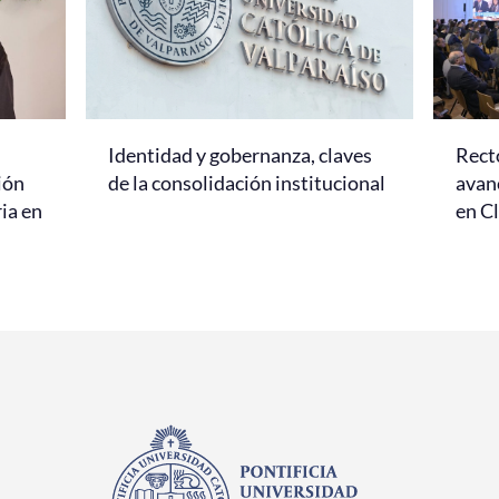
Identidad y gobernanza, claves
Rect
ión
de la consolidación institucional
avanc
ria en
en C