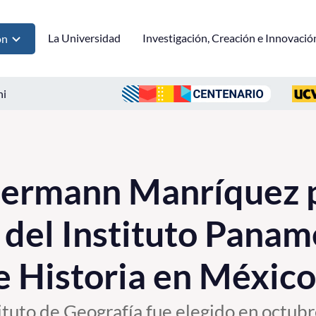
La Universidad
Investigación, Creación e Innovació
ón
ni
Hermann Manríquez p
 del Instituto Panam
e Historia en México
tituto de Geografía fue elegido en octu