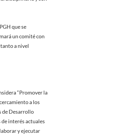
 IPGH que se
armará un comité con
tanto a nivel
onsidera “Promover la
acercamiento a los
s de Desarrollo
 de interés actuales
elaborar y ejecutar