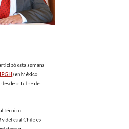
articipó esta semana
 (IPGH
) en México,
a desde octubre de
al técnico
 y del cual Chile es
omisiones: