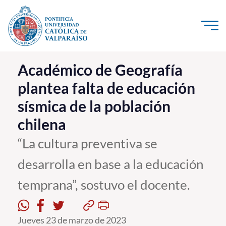
Click acá para ir directamente al contenido
La Universidad
Académico de Geografía
plantea falta de educación
Investigación, Creación e Innovación
sísmica de la población
PUCV Internacional
chilena
Vinculación con el Medio
“La cultura preventiva se
Admisión
desarrolla en base a la educación
Pregrado
temprana”, sostuvo el docente.
Postgrado
Jueves 23 de marzo de 2023
Formación Continua