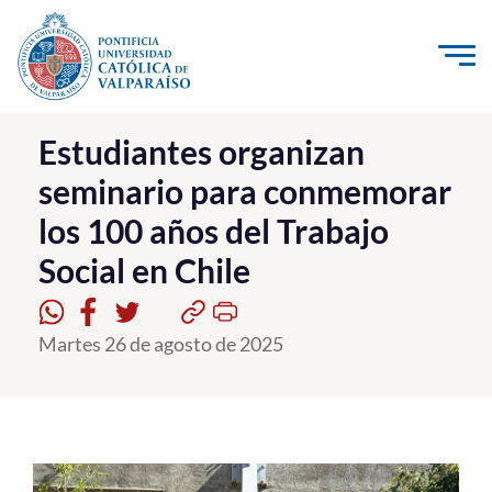
Click acá para ir directamente al contenido
La Universidad
Estudiantes organizan
seminario para conmemorar
Investigación, Creación e Innovación
los 100 años del Trabajo
PUCV Internacional
Social en Chile
Vinculación con el Medio
Admisión
Martes 26 de agosto de 2025
Pregrado
Postgrado
Formación Continua