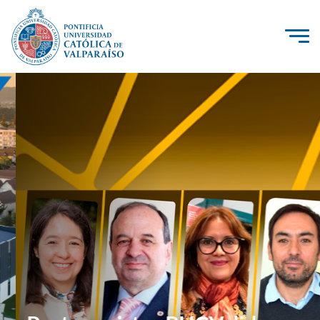
Click acá para ir directamente al contenido
La Universidad
Investigación, Creación e Innovación
PUCV Internacional
Vinculación con el Medio
Admisión
Pregrado
Postgrado
Formación Continua