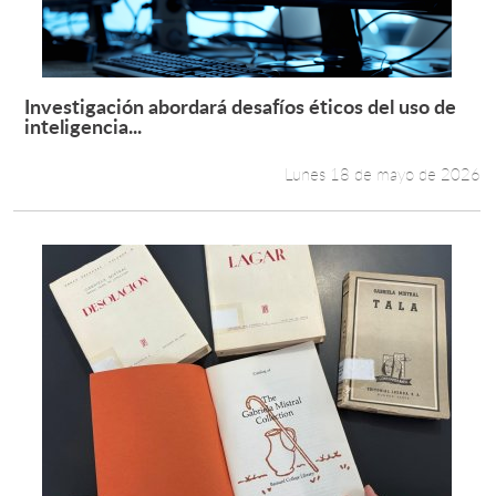
Estudiantes
Académicos
Investigación abordará desafíos éticos del uso de
Leer más +
inteligencia...
Funcionarios
Lunes 18 de mayo de 2026
Alumni
English