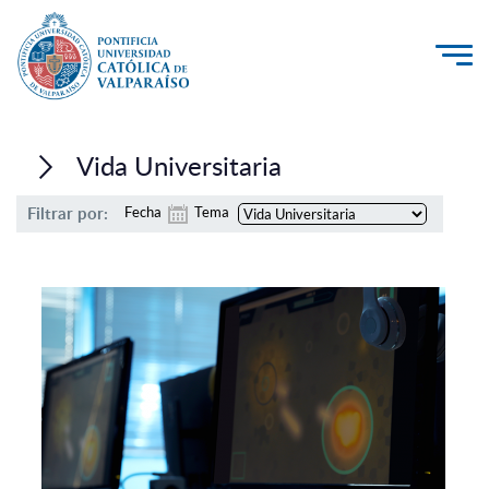
La Universidad
Vida Universitaria
Investigación, Creación e Innovación
Filtrar por:
Fecha
Tema
PUCV Internacional
Vinculación con el Medio
Admisión
Pregrado
Postgrado
Formación Continua