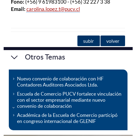
Fono:
(+56) 9 61983100 - (+56) 32 227 3 38
Email:
carolina.lopez.t@pucv.cl
subir
volver
Otros Temas
Nuevo convenio de colaboración con HF
Contadores Auditores Asociados Ltda.
Escuela de Comercio PUCV fortalece vinculación
con el sector empresarial mediante nuevo
convenio de colaboración
Académica de la Escuela de Comercio participó
en congreso internacional de GLENIF