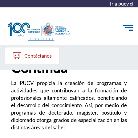
Ir a pucv.cl
Formación
Quiénes somos
Contáctanos
Continua
Vinculación con el Medio
Formación Continua
La PUCV propicia la creación de programas y
actividades que contribuyan a la formación de
Postgrados
profesionales altamente calificados, beneficiando
el desarrollo del conocimiento. Así, por medio de
Admisión
programas de doctorado, magíster, postítulo y
diplomado otorga grados de especialización en las
distintas áreas del saber.
ALUMNI