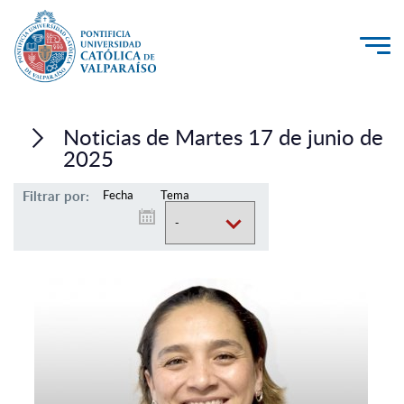
La Universidad
Noticias de Martes 17 de junio de
Investigación, Creación e Innovación
2025
PUCV Internacional
Filtrar por:
Fecha
Tema
Vinculación con el Medio
Admisión
Pregrado
Postgrado
Formación Continua