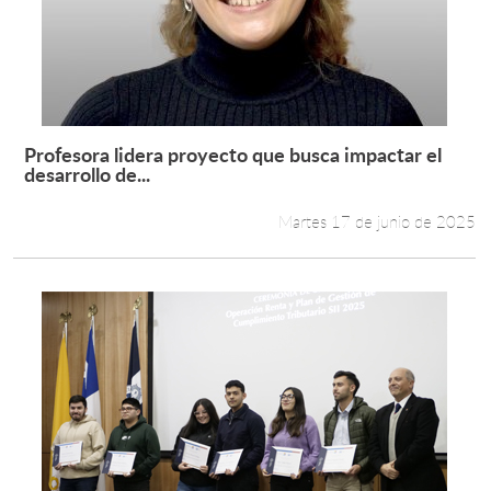
Estudiantes
Académicos
Funcionarios
Profesora lidera proyecto que busca impactar el
Leer más +
desarrollo de...
Alumni
Martes 17 de junio de 2025
English