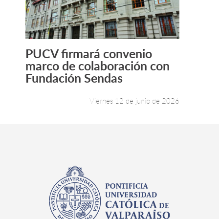
PUCV firmará convenio
Leer más +
marco de colaboración con
Fundación Sendas
Viernes 12 de junio de 2026