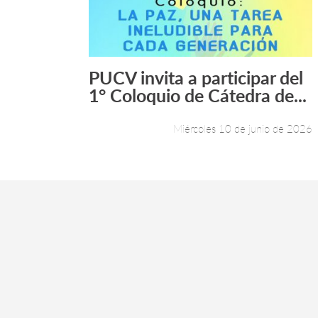
PUCV invita a participar del
Leer más +
1° Coloquio de Cátedra de...
Miércoles 10 de junio de 2026