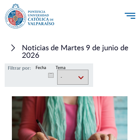
La Universidad
Noticias de Martes 9 de junio de
Investigación, Creación e Innovación
2026
PUCV Internacional
Filtrar por:
Fecha
Tema
Vinculación con el Medio
Admisión
Pregrado
Postgrado
Formación Continua