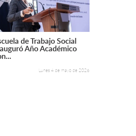
scuela de Trabajo Social
Leer más +
nauguró Año Académico
n...
Lunes 4 de mayo de 2026