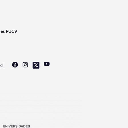
nes PUCV
cl