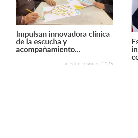
Impulsan innovadora clínica
Leer más +
de la escucha y
E
acompañamiento...
i
co
Lunes 4 de mayo de 2026