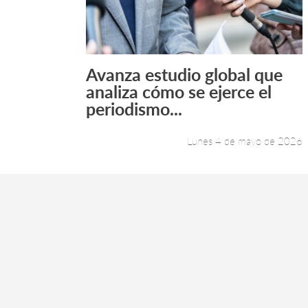
Avanza estudio global que
Leer más +
analiza cómo se ejerce el
periodismo...
Lunes 4 de mayo de 2026