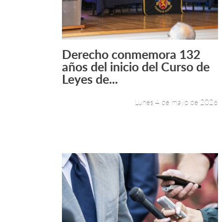
Derecho conmemora 132
Leer más +
años del inicio del Curso de
Leyes de...
Lunes 4 de mayo de 2026