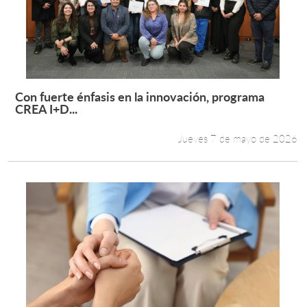
Estudiantes
Académicos
Funcionarios
Con fuerte énfasis en la innovación, programa
Leer más +
CREA I+D...
Alumni
Jueves 7 de mayo de 2026
English