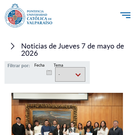
La Universidad
Noticias de Jueves 7 de mayo de
Investigación, Creación e Innovación
2026
PUCV Internacional
Filtrar por:
Fecha
Tema
Vinculación con el Medio
Admisión
Pregrado
Postgrado
Formación Continua