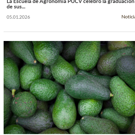
La Escuela de Agronomía PUCV celebró la graduación
Leer Más +
de sus...
Notici
05.01.2026